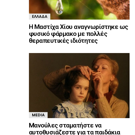
ΕΛΛΆΔΑ
Η Μαστίχα Χίου αναγνωρίστηκε ως
φυσικό φάρμακο με πολλές
θεραπευτικές ιδιότητες
MEDIA
Mανούλες σταματήστε να
αυτοθυσιάζεστε για τα παιδάκια