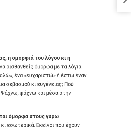
εαυτ
ς, η ομορφιά του λόγου κι η
να αισθανθείς όμορφα με τα λόγια
καλώ», ένα «ευχαριστώ» ή έστω έναν
μα σεβασμού κι ευγένειας; Πού
; Ψάχνω, ψάχνω και μέσα στην
νται όμορφα στους γύρω
 κι εσωτερικά. Εκείνοι που έχουν