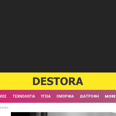
ΜΟΣ
ΤΕΧΝΟΛΟΓΊΑ
ΥΓΕΊΑ
ΟΜΟΡΦΙΆ
ΔΙΑΤΡΟΦΉ
MORE
νθρώπων