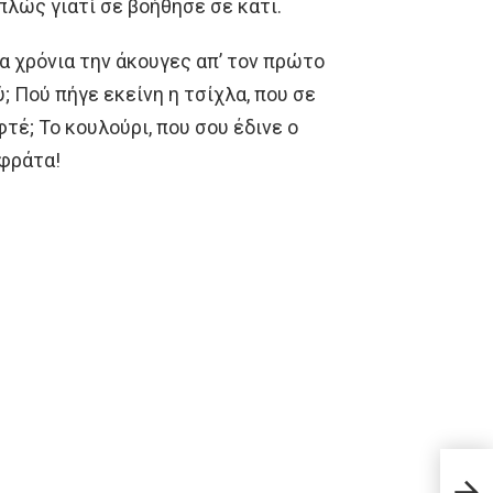
απλώς γιατί σε βοήθησε σε κάτι.
γα χρόνια την άκουγες απ’ τον πρώτο
 Πού πήγε εκείνη η τσίχλα, που σε
τέ; Το κουλούρι, που σου έδινε ο
αφράτα!
Τι α