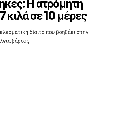
θηκες: Η ατρόμητη
 7 κιλά σε 10 μέρες
οτελεσματική δίαιτα που βοηθάει στην
λεια βάρους.