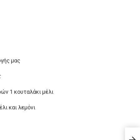
ογής μας
τ
ρών 1 κουταλάκι μέλι
έλι και λεμόνι
7 Αν