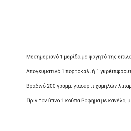
Μεσημεριανό 1 μερίδα με φαγητό της επιλ
Απογευματινό 1 πορτοκάλι ή 1 γκρέιπφρου
Βραδινό 200 γραμμ. γιαούρτι χαμηλών λιπα
Πριν τον ύπνο 1 κούπα Ρόφημα με κανέλα, μ