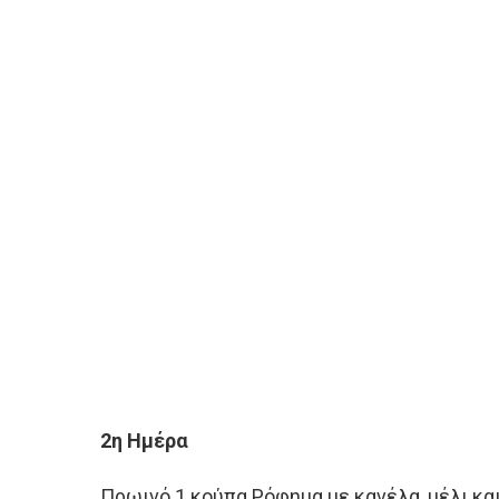
2η Ημέρα
Πρωινό 1 κούπα Ρόφημα με κανέλα, μέλι και