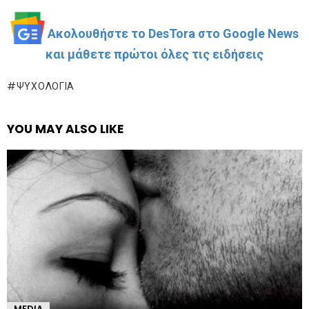
Ακολουθήστε το DesTora στο Google News
και μάθετε πρώτοι όλες τις ειδήσεις
ΨΥΧΟΛΟΓΊΑ
YOU MAY ALSO LIKE
MEDIA