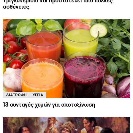
τριγλυκερίδια και προστατεύει από πολλές
ασθένειες
ΔΙΑΤΡΟΦΉ
ΥΓΕΊΑ
13 συνταγές χυμών για αποτοξίνωση