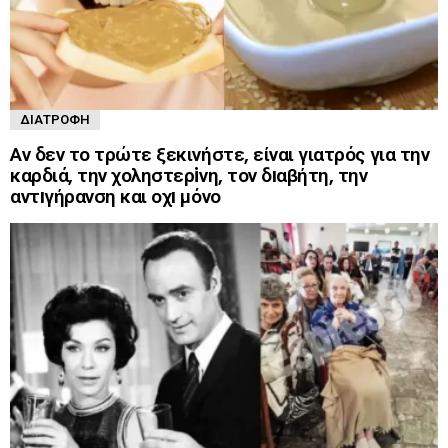
ΔΙΑΤΡΟΦΉ
Αν δεν το τρώτε ξεκινήστε, είναι γιατρός για την
καρδιά, την χοληστερiνη, τον δıαβήτη, την
αντıγήρανση και οχı μόνο