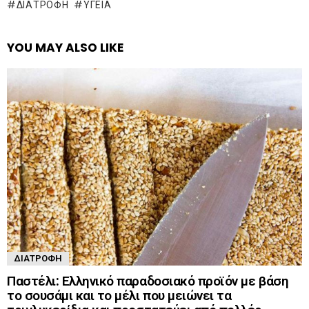
ΔΙΑΤΡΟΦΉ
ΥΓΕΊΑ
YOU MAY ALSO LIKE
ΔΙΑΤΡΟΦΉ
Παστέλι: Ελληνικό παραδοσιακό προϊόν με βάση
το σουσάμι και το μέλι που μειώνει τα