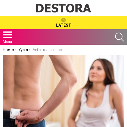
LATEST
S
Menu
You are here:
Home
Υγεία
Δείτε πώς επηρεάζει ο καφές τη στύση