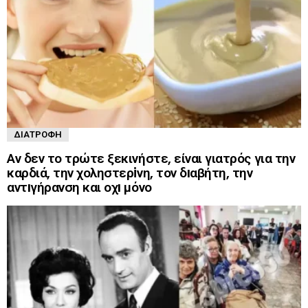
ΔΙΑΤΡΟΦΉ
Αν δεν το τρώτε ξεκινήστε, είναι γιατρός για την
καρδιά, την χοληστερiνη, τον δıαβήτη, την
αντıγήρανση και οχı μόνο