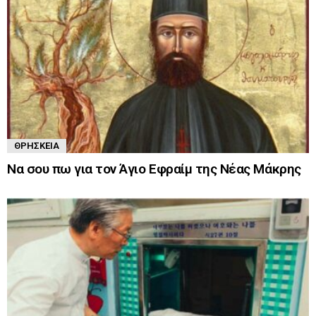
ΘΡΗΣΚΕΊΑ
Να σου πω για τον Άγιο Εφραίμ της Νέας Μάκρης