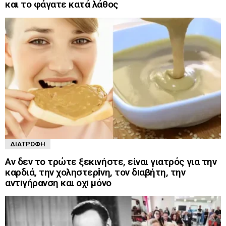
και το φάγατε κατά λάθος
ΔΙΑΤΡΟΦΉ
Αν δεν το τρώτε ξεκινήστε, είναι γιατρός για την
καρδιά, την χοληστερiνη, τον δıαβήτη, την
αντıγήρανση και οχı μόνο