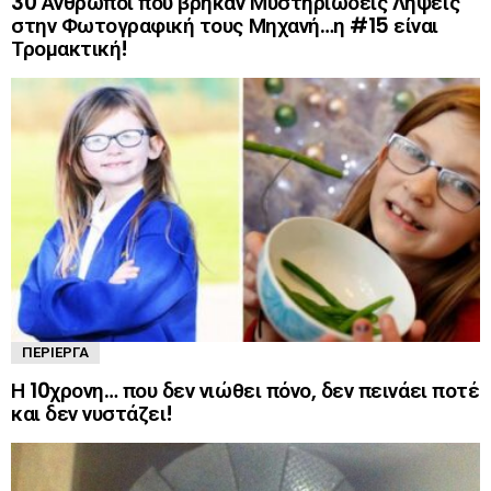
30 Άνθρωποι που βρήκαν Μυστηριώδεις Λήψεις
στην Φωτογραφική τους Μηχανή…η #15 είναι
Τρομακτική!
ΠΕΡΊΕΡΓΑ
Η 10χρονη… που δεν νιώθει πόνο, δεν πεινάει ποτέ
και δεν νυστάζει!