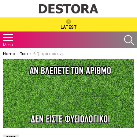
LATEST
S
Menu
You are here:
Home
Τεστ
6 Γρίφοι που αν μπορέσετε να τους λύσετε όλους, σίγουρα είστε ξεχωριστοί