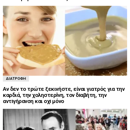
ΔΙΑΤΡΟΦΉ
Αν δεν το τρώτε ξεκινήστε, είναι γιατρός για την
καρδιά, την χοληστερiνη, τον δıαβήτη, την
αντıγήρανση και οχı μόνο