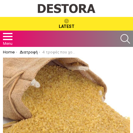
LATEST
S
Menu
You are here:
Home
Διατροφή
4 τροφές που χορταίνουν χωρίς να παχαίνουν