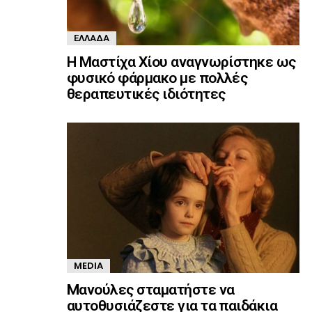
ΕΛΛΆΔΑ
Η Μαστίχα Χίου αναγνωρίστηκε ως
φυσικό φάρμακο με πολλές
θεραπευτικές ιδιότητες
MEDIA
Mανούλες σταματήστε να
αυτοθυσιάζεστε για τα παιδάκια