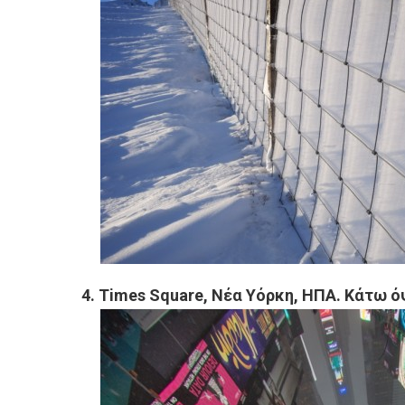
4. Times Square, Νέα Υόρκη, ΗΠΑ. Κάτω ό