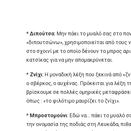
*
Διπούτσα
: Μην πάει το μυαλό σας στο πο
«διπουτσώνω», χρησιμοποιείται από τους ν
στο σχοινί με το οποίο δένουν το μπρος αρ
κατσίκας για να μην απομακρύνεται.
*
Ζνίχι
: Η μοναδική λέξη που ξεκινά από «ζ
ο σβέρκος, ο αυχένας. Πρόκειται για λέξη 
βρίσκουμε σε πολλές ομηρικές μεταφράσεις
όπως : «το φιλότιμο μαυρίζει το ζνίχι».
*
Μπροστομούνι
: Εδώ να… πάει το μυαλό σ
την ονομασία της ποδιάς στη Λευκάδα, πιθ