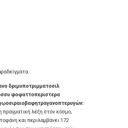
αραδείγματα.
ανο
δριμυποτριμματοσιλ
οσσυ
φοφαττοπεριστερα
γῳοσιραιοβαφητραγανοπτερυγών:
η πραγματική λέξη στον κόσμο,
τοφάνη και περιλαμβάνει 172