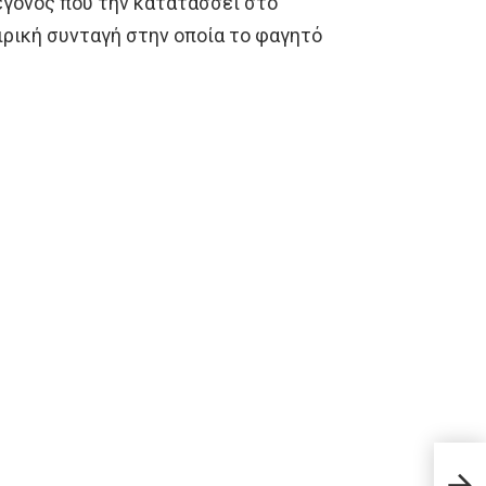
γεγονός που την κατατάσσει στο
ειρική συνταγή στην οποία το φαγητό
Είπε
δώσο