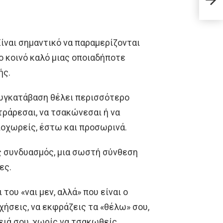
από 
Είναι σημαντικό να παραμερίζονται
ο κοινό καλό μιας οποιαδήποτε
ής.
 συγκατάβαση θέλει περισσότερο
ντράρεσαι, να τσακώνεσαι ή να
υποχωρείς, έστω και προσωρινά.
ός συνδυασμός, μια σωστή σύνθεση
ες.
του «ναι μεν, αλλά» που είναι ο
χήσεις, να εκφράζεις τα «θέλω» σου,
ειά σου, χωρίς να τσακωθείς.