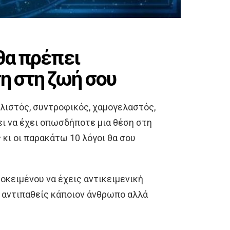
 θα πρέπει
η στη ζωή σου
ολιστός, συντροφικός, χαμογελαστός,
ει να έχει οπωσδήποτε μια θέση στη
 κι οι παρακάτω 10 λόγοι θα σου
ροκειμένου να έχεις αντικειμενική
α αντιπαθείς κάποιον άνθρωπο αλλά