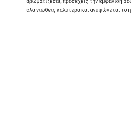
αρωματίζεσαι, προσέχεις την εμφάνισή σου
όλα νιώθεις καλύτερα και ανυψώνεται το η