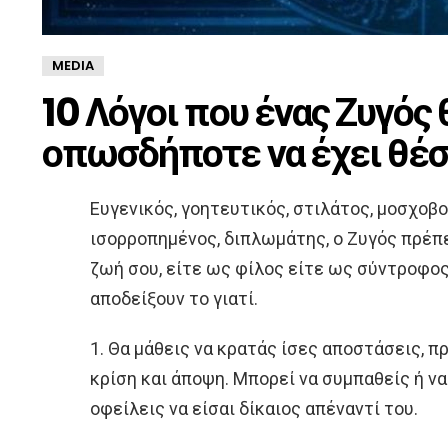
MEDIA
10 Λόγοι που ένας Ζυγός
οπωσδήποτε να έχει θέσ
Ευγενικός, γοητευτικός, στιλάτος, μοσχοβ
ισορροπημένος, διπλωμάτης, ο Ζυγός πρέπ
ζωή σου, είτε ως φίλος είτε ως σύντροφος
αποδείξουν το γιατί.
1. Θα μάθεις να κρατάς ίσες αποστάσεις, π
κρίση και άποψη. Μπορεί να συμπαθείς ή ν
οφείλεις να είσαι δίκαιος απέναντί του.