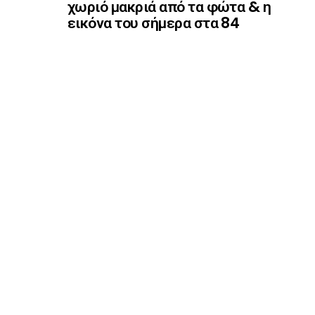
χωριό μακριά από τα φώτα & η
εικόνα του σήμερα στα 84