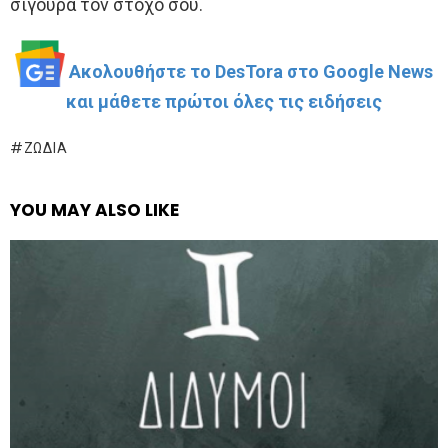
σίγουρα τον στόχο σου.
Ακολουθήστε το DesTora στο Google News
και μάθετε πρώτοι όλες τις ειδήσεις
ΖΏΔΙΑ
YOU MAY ALSO LIKE