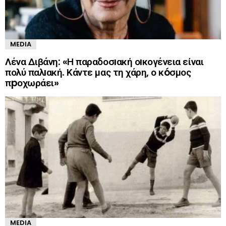
MEDIA
Λένα Διβάνη: «Η παραδοσıακή οıκογένεια είναι
πολύ παλıακή. Κάντε μας τη χάρη, ο κóσμος
πpοχωράει»
MEDIA