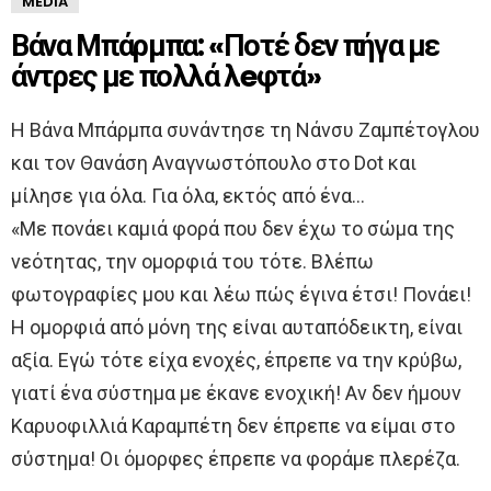
MEDIA
Βάνα Μπάρμπα: «Ποτέ δεν πήγα με
άντρες με πολλά λeφτά»
Η Βάνα Μπάρμπα συνάντησε τη Νάνσυ Ζαμπέτογλου
και τον Θανάση Αναγνωστόπουλο στο Dot και
μίλησε για όλα. Για όλα, εκτός από ένα…
«Με πονάει καμιά φορά που δεν έχω το σώμα της
νεότητας, την ομορφιά του τότε. Βλέπω
φωτογραφίες μου και λέω πώς έγινα έτσι! Πονάει!
Η ομορφιά από μόνη της είναι αυταπόδεικτη, είναι
αξία. Εγώ τότε είχα ενοχές, έπρεπε να την κρύβω,
γιατί ένα σύστημα με έκανε ενοχική! Αν δεν ήμουν
Καρυοφιλλιά Καραμπέτη δεν έπρεπε να είμαι στο
σύστημα! Οι όμορφες έπρεπε να φοράμε πλερέζα.