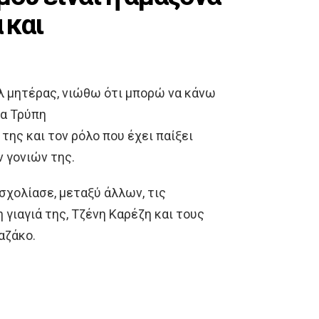
 και
λ μητέρας, νιώθω ότι μπορώ να κάνω
ια Τρύπη
της και τον ρόλο που έχει παίξει
ν γονιών της.
σχολίασε, μεταξύ άλλων, τις
 γιαγιά της, Τζένη Καρέζη και τους
αζάκο.