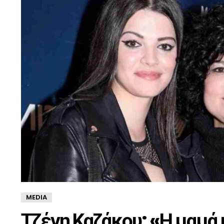
MEDIA
Τζένη Καζάκου: «Η μαμά 