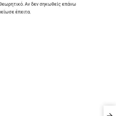
ι θεωρητικό. Αν δεν σηκωθείς επάνω
μείωσε έπειτα.
Ερντ
μετα