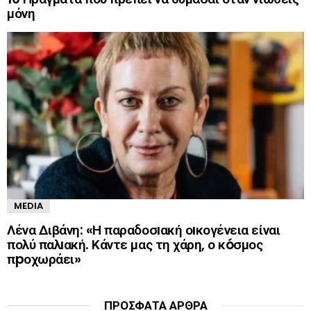
μόνη
MEDIA
Λένα Διβάνη: «Η παραδοσıακή οıκογένεια είναι
πολύ παλıακή. Κάντε μας τη χάρη, ο κóσμος
πpοχωράει»
ΠΡΌΣΦΑΤΑ ΆΡΘΡΑ