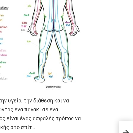
ν υγεία, την διάθεση και να
ντας ένα παγάκι σε ένα
ός είναι ένας ασφαλής τρόπος να
Μήπω
κής στο σπίτι.
γρήγ