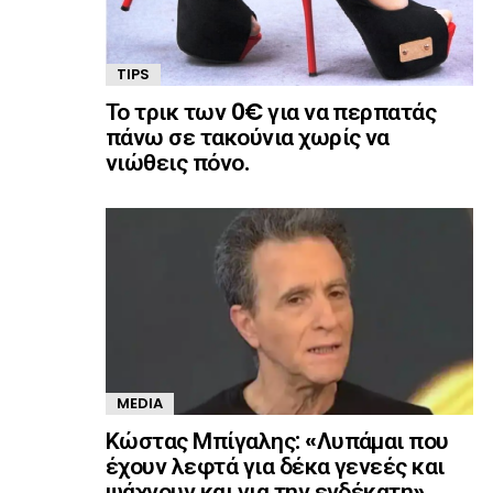
TIPS
Το τρικ των 0€ για να περπατάς
πάνω σε τακούνια χωρίς να
νιώθεις πόνο.
MEDIA
Κώστας Μπίγαλης: «Λυπάμαι που
έχουν λεφτά για δέκα γενεές και
ψάχνουν και για την ενδέκατη»