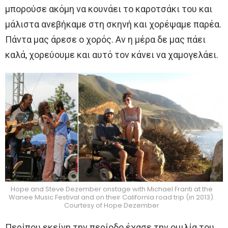
μπορούσε ακόμη να κουνάει το καροτσάκι του και
μάλιστα ανεβήκαμε στη σκηνή και χορέψαμε παρέα.
Πάντα μας άρεσε ο χορός. Αν η μέρα δε μας πάει
καλά, χορεύουμε και αυτό τον κάνει να χαμογελάει.
Hope and Steve Dezember onstage with Michael Franti at the
Wanee Music Festival and on their California road trip (in 2013).
Courtesy of Hope Dezember
Περίπου εκείνη την περίοδο έχασε την ομιλία του.