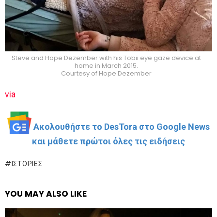
Steve and Hope Dezember with his Tobii eye gaze device at
home in March 2015.
Courtesy of Hope Dezember
via
Ακολουθήστε το DesTora στο Google News
και μάθετε πρώτοι όλες τις ειδήσεις
ΙΣΤΟΡΊΕΣ
YOU MAY ALSO LIKE