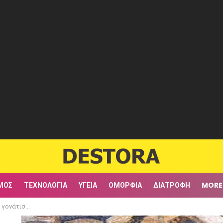
ΜΟΣ
ΤΕΧΝΟΛΟΓΊΑ
ΥΓΕΊΑ
ΟΜΟΡΦΙΆ
ΔΙΑΤΡΟΦΉ
MORE
αι θα νιώσεις το… θαύμα Του