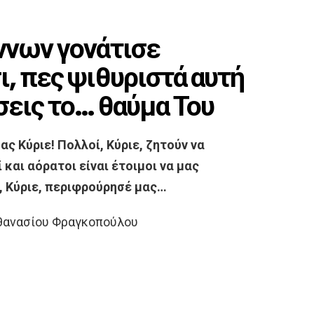
ννων γονάτισε
, πες ψιθυριστά αυτή
σεις το… θαύμα Του
ς Κύριε! Πολλοί, Κύριε, ζητούν να
 και αόρατοι είναι έτοιμοι να μας
, Κύριε, περιφρούρησέ μας…
Αθανασίου Φραγκοπούλου