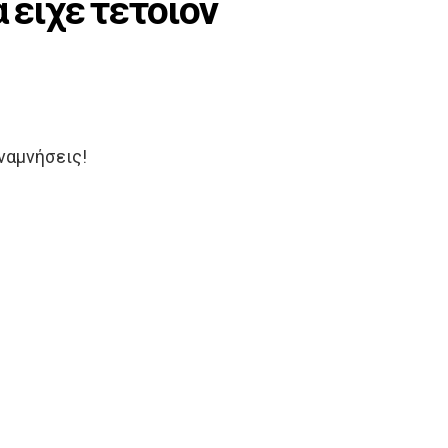
 είχε τέτοιον
ναμνήσεις!