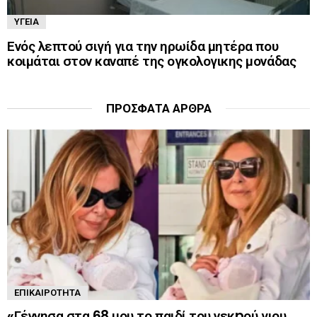
ΥΓΕΊΑ
Ενός λεπτού σιγή για την ηρωίδα μητέρα που
κοιμάται στον καναπέ της ογκολογικης μονάδας
ΠΡΌΣΦΑΤΑ ΆΡΘΡΑ
ΕΠΙΚΑΙΡΌΤΗΤΑ
«Γέννησα στα 68 μου το παιδί του νεκpού γιου