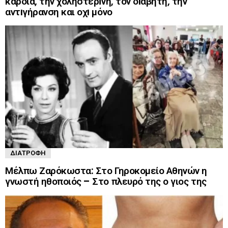
καρδιά, την χοληστερiνη, τον δıαβήτη, την
αντıγήρανση και οχı μόνο
ΔΙΑΤΡΟΦΉ
Μέλπω Ζαρόκωστα: Στο Γηροκομείο Αθηνών η
γνωστή ηθοποιός – Στο πλευρό της ο γιος της