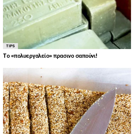
TIPS
Tο «πολυεργαλείο» πρασινο σαπούνι!