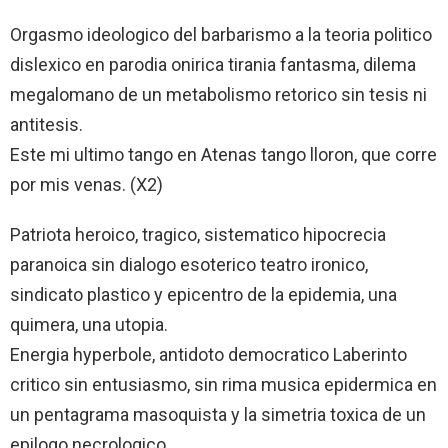
Orgasmo ideologico del barbarismο a la teoria politico
dislexico en parodia onirica tirania fantasma, dilema
megalomano de un metabolismο retorico sin tesis ni
antitesis.
Este mi ultimo tango en Atenas tango lloron, que corre
por mis venas. (X2)
Patriota heroicο, tragicο, sistematico hipocrecia
paranoica sin dialogo esotericο teatro ironicο,
sindicato plasticο y epicentro de la epidemia, una
quimera, una utopia.
Energia hyperbole, antidotο democraticο Laberinto
critico sin entusiasmo, sin rima musica epidermica en
un pentagrama masoquista y la simetria toxica de un
epilogo necrologico.