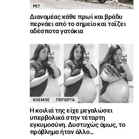
PET
Διανομέας κάθε πρωί και βράδυ
περνάει από το σημείο και ταΐζει
αδέσποτα γατάκια
ΚΌΣΜΟΣ
ΠΕΡΊΕΡΓΑ
Η κοιλιά της είχε μεγαλώσει
υπερβολικά στην τέταρτη
εγκυμοσύνη. Δυστυχώς όμως, το
πρόβλημα ήταν άλλο…