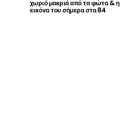
χωριό μακριά από τα φώτα & η
εικόνα του σήμερα στα 84