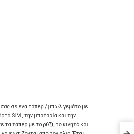
σας σε ένα τάπερ / μπωλ γεμάτο με
κάρτα SIM , την μπαταρία και την
 τα τάπερ με το ρύζι, το κινητό και
Αυτέ
 να φωτίζονται από τον ήλιο. Έτσι