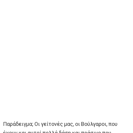
Παράδειγμα; Oι γείτονές μας, οι Βούλγαροι, που
έχουν και αυτοί πολλά δάση και πράσινο που