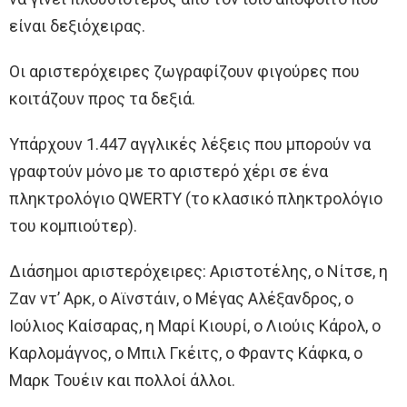
είναι δεξιόχειρας.
Οι αριστερόχειρες ζωγραφίζουν φιγούρες που
κοιτάζουν προς τα δεξιά.
Υπάρχουν 1.447 αγγλικές λέξεις που μπορούν να
γραφτούν μόνο με το αριστερό χέρι σε ένα
πληκτρολόγιο QWERTY (το κλασικό πληκτρολόγιο
του κομπιούτερ).
Διάσημοι αριστερόχειρες: Αριστοτέλης, ο Νίτσε, η
Ζαν ντ’ Αρκ, ο Αϊνστάιν, ο Μέγας Αλέξανδρος, ο
Ιούλιος Καίσαρας, η Μαρί Κιουρί, ο Λιούις Κάρολ, ο
Καρλομάγνος, ο Μπιλ Γκέιτς, ο Φραντς Κάφκα, ο
Μαρκ Τουέιν και πολλοί άλλοι.