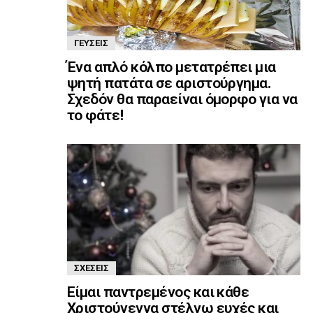
ΓΕΎΣΕΙΣ
Ένα απλό κόλπο μετατρέπει μια
ψητή πατάτα σε αριστούργημα.
Σχεδόν θα παραείναι όμορφο για να
το φάτε!
ΣΧΈΣΕΙΣ
Είμαι παντρεμένος και κάθε
Χριστούγεννα στέλνω ευχές και