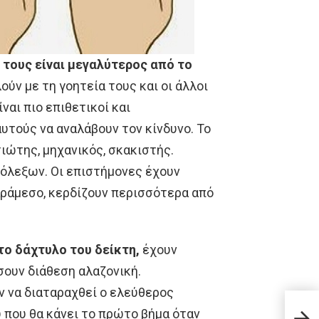
 τους είναι μεγαλύτερος από το
ύν με τη γοητεία τους και οι άλλοι
ναι πιο επιθετικοί και
αυτούς να αναλάβουν τον κίνδυνο. Το
ιώτης, μηχανικός, σκακιστής.
ρόλεξων. Οι επιστήμονες έχουν
αράμεσο, κερδίζουν περισσότερα από
ο δάχτυλο του δείκτη,
έχουν
σουν διάθεση αλαζονική.
ν να διαταραχθεί ο ελεύθερος
10 Σ
υ που θα κάνει το πρώτο βήμα όταν
Ιαπω