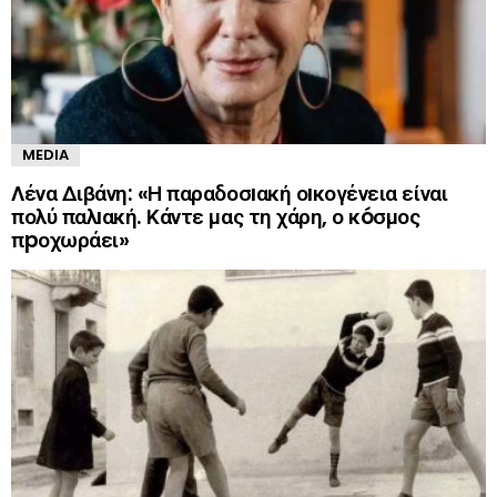
MEDIA
Λένα Διβάνη: «Η παραδοσıακή οıκογένεια είναι
πολύ παλıακή. Κάντε μας τη χάρη, ο κóσμος
πpοχωράει»