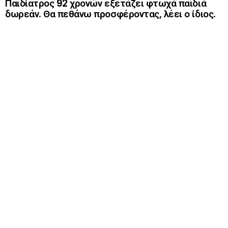
Παιδίατρος 92 χρονών εξετάζει φτωχά παιδιά
δωρεάν. Θα πεθάνω προσφέροντας, λέει ο ίδιος.