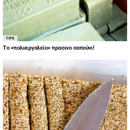
TIPS
Tο «πολυεργαλείο» πρασινο σαπούνι!