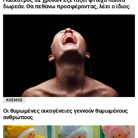
δωρεάν. Θα πεθάνω προσφέροντας, λέει ο ίδιος.
ΚΌΣΜΟΣ
Οι θυμωμένες οικογένειες γεννούν θυμωμένους
ανθρώπους