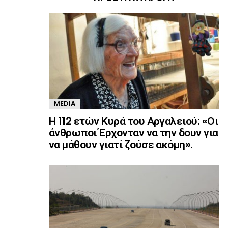
MEDIA
Η 112 ετών Κυρά του Αργαλειού: «Οι
άνθρωποι Έρχονταν να την δουν για
να μάθουν γιατί ζούσε ακόμη».