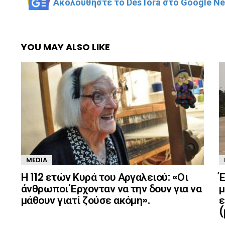
Ακολουθήστε το DesTora στο Google New
YOU MAY ALSO LIKE
MEDIA
Η 112 ετών Κυρά του Αργαλειού: «Οι
Έ
άνθρωποι Έρχονταν να την δουν για να
μ
μάθουν γιατί ζούσε ακόμη».
ε
(