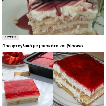
ΓΕΎΣΕΙΣ
Γιαουρτογλυκό με μπισκότα και βύσσινο