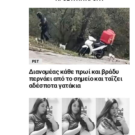
PET
Διανομέας κάθε πρωί και βράδυ
περνάει από το σημείο και ταΐζει
αδέσποτα γατάκια