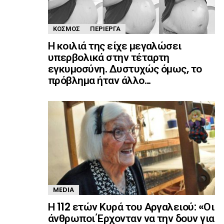
ΚΌΣΜΟΣ
ΠΕΡΊΕΡΓΑ
Η κοιλιά της είχε μεγαλώσει
υπερβολικά στην τέταρτη
εγκυμοσύνη. Δυστυχώς όμως, το
πρόβλημα ήταν άλλο…
MEDIA
Η 112 ετών Κυρά του Αργαλειού: «Οι
άνθρωποι Έρχονταν να την δουν για