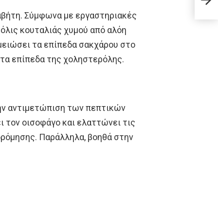
πλέν
ιαβήτη. Σύμφωνα με εργαστηριακές
μόλις κουταλιάς χυμού από αλόη
 μειώσει τα επίπεδα σακχάρου στο
ε τα επίπεδα της χοληστερόλης.
την αντιμετώπιση των πεπτικών
ι τον οισοφάγο και ελαττώνει τις
ρόμησης. Παράλληλα, βοηθά στην