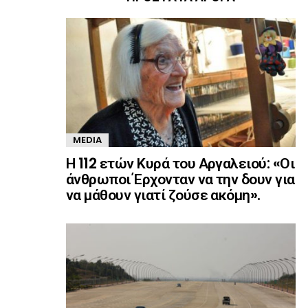
MEDIA
Η 112 ετών Κυρά του Αργαλειού: «Οι
άνθρωποι Έρχονταν να την δουν για
να μάθουν γιατί ζούσε ακόμη».