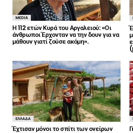
MEDIA
Η 112 ετών Κυρά του Αργαλειού: «Οι
Έ
άνθρωποι Έρχονταν να την δουν για να
μ
μάθουν γιατί ζούσε ακόμη».
ε
(
ΕΛΛΆΔΑ
Έχτισαν μόνοι το σπίτι των ονείρων
Γ