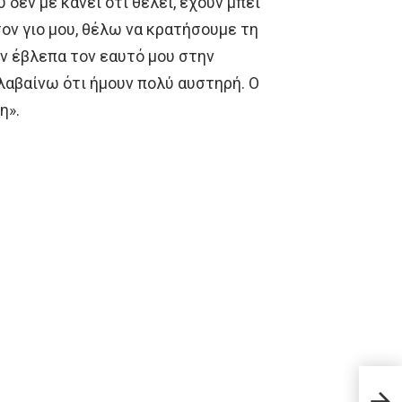
υ δεν με κάνει ότι θέλει, έχουν μπει
τον γιο μου, θέλω να κρατήσουμε τη
εν έβλεπα τον εαυτό μου στην
λαβαίνω ότι ήμουν πολύ αυστηρή. Ο
η».
Δείτ
Face