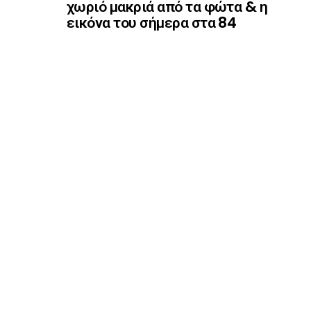
χωριό μακριά από τα φώτα & η
εικόνα του σήμερα στα 84