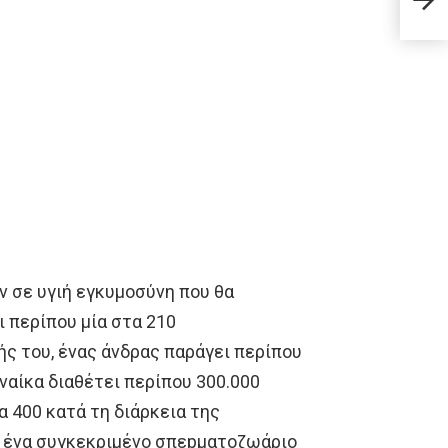
το ν
ν σε υγιή εγκυμοσύνη που θα
ι περίπου μία στα 210
ής του, ένας άνδρας παράγει περίπου
ναίκα διαθέτει περίπου 300.000
α 400 κατά τη διάρκεια της
ς ένα συγκεκριμένο σπεpματοζωάριο