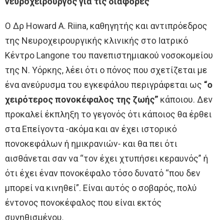
νευροχειρουργός για τις διαφορές
Ο Δρ Howard A. Riina, καθηγητής και αντιπρόεδρος
της Νευροχειρουργικής κλινικής στο Ιατρικό
Κέντρο Langone του πανεπιστημιακού νοσοκομείου
της Ν. Υόρκης, λέει ότι ο πόνος που σχετίζεται με
ένα ανεύρυσμα του εγκεφάλου περιγράφεται ως
“ο
χειρότερος πονοκέφαλος της ζωής”
κάποιου. Δεν
προκαλεί έκπληξη το γεγονός ότι κάποιος θα έρθει
στα Επείγοντα -ακόμα και αν έχει ιστορικό
πονοκεφάλων ή ημικρανιών- και θα πει ότι
αισθάνεται σαν να “τον έχει χτυπήσει κεραυνός” ή
ότι έχει έναν πονοκέφαλο τόσο δυνατό “που δεν
μπορεί να κινηθεί”. Είναι αυτός ο σοβαρός, πολύ
έντονος πονοκέφαλος που είναι εκτός
συνηθισμένου.