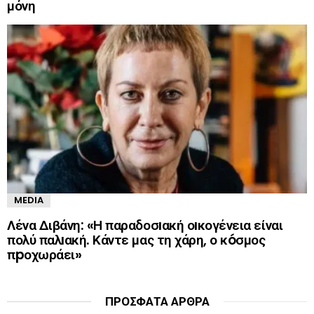
μόνη
MEDIA
Λένα Διβάνη: «Η παραδοσıακή οıκογένεια είναι
πολύ παλıακή. Κάντε μας τη χάρη, ο κóσμος
πpοχωράει»
ΠΡΌΣΦΑΤΑ ΆΡΘΡΑ