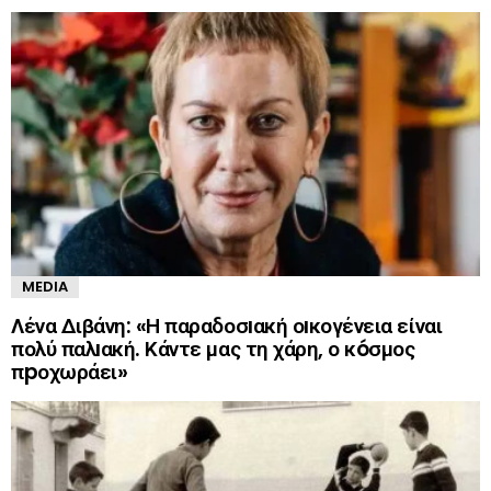
MEDIA
Λένα Διβάνη: «Η παραδοσıακή οıκογένεια είναι
πολύ παλıακή. Κάντε μας τη χάρη, ο κóσμος
πpοχωράει»