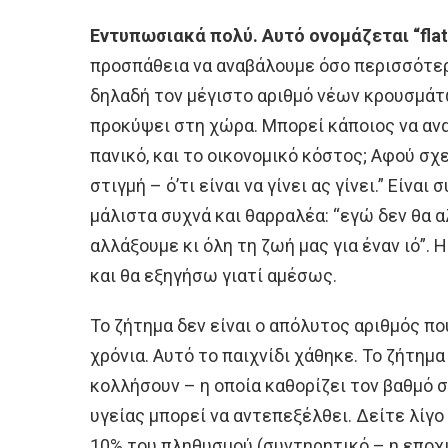
Εντυπωσιακά πολύ. Αυτό ονομάζεται “flatt
προσπάθεια να αναβάλουμε όσο περισσότερο
δηλαδή τον μέγιστο αριθμό νέων κρουσμάτ
προκύψει στη χώρα. Μπορεί κάποιος να ανα
πανικό, και το οικονομικό κόστος; Αφού σχ
στιγμή – ό’τι είναι να γίνει ας γίνει.” Είνα
μάλιστα συχνά και θαρραλέα: “εγώ δεν θα 
αλλάξουμε κι όλη τη ζωή μας για έναν ιό”. 
και θα εξηγήσω γιατί αμέσως.
Το ζήτημα δεν είναι ο απόλυτος αριθμός π
χρόνια. Αυτό το παιχνίδι χάθηκε. Το ζήτημα
κολλήσουν – η οποία καθορίζει τον βαθμό 
υγείας μπορεί να αντεπεξέλθει. Δείτε λίγο 
10% του πληθυσμού (συντηρητικό – η εποχικ