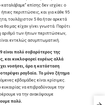
 καταλάβαμε” επίσης δεν ισχύει: ο
 ήπιες περιπτώσεις, και για κάθε 95
τα, τουλάχιστον 5 θα ήταν αρκετά
α θα μας είχαν γίνει γνωστά. Παρότι
βή αριθμό των ήπιων περιπτώσεων,
 είναι εντελώς ασυμπτωματική.
9 είναι πολύ σοβαρότερος της
ης, και κυκλοφορεί ευρέως αλλά
χει νοσήσει, άρα η κατάσταση
ροτερέψει ραγδαία.
Το μόνο ζήτημα
πόμενες εβδομάδες είναι κρίσιμες.
 ευκαιρίας να επιβραδύνουμε την
φέρουμε να την ανακόψουμε
Πνευ
ουμε πολύ.
αν έ