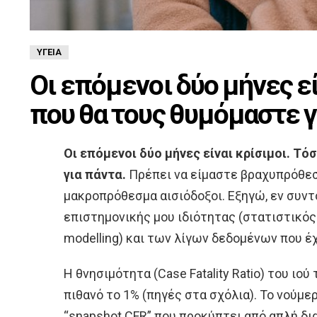
ΥΓΕΊΑ
Οι επόμενοι δύο μήνες εί
που θα τους θυμόμαστε γ
Οι επόμενοι δύο μήνες είναι κρίσιμοι. Τό
για πάντα.
Πρέπει να είμαστε βραχυπρόθεσ
μακροπρόθεσμα αισιόδοξοι. Εξηγώ, εν συντο
επιστημονικής μου ιδιότητας (στατιστικός μ
modelling) και των λίγων δεδομένων που έχ
Η θνησιμότητα (Case Fatality Ratio) του ιού
πιθανό το 1% (πηγές στα σχόλια). Το νούμε
“snapshot CFR” που προκύπτει από απλή δ