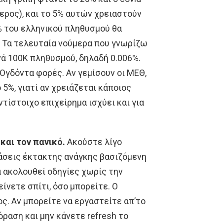
ερος), και το 5% αυτών χρειαστούν
% του ελληνικού πληθυσμού θα
ς. Τα τελευταία νούμερα που γνωρίζω
νά 100Κ πληθυσμού, δηλαδή 0.006%.
Ογδόντα φορές. Αν γεμίσουν οι ΜΕΘ,
 5%, γιατί αν χρειάζεται κάποιος
ντίστοιχο επιχείρημα ισχύει και για
και τον πανικό.
Ακούστε λίγο
άσεις έκτακτης ανάγκης βασιζόμενη
 ακολουθεί οδηγίες χωρίς την
είνετε σπίτι, όσο μπορείτε. Ο
ς. Αν μπορείτε να εργαστείτε απ’το
όραση και μην κάνετε refresh το