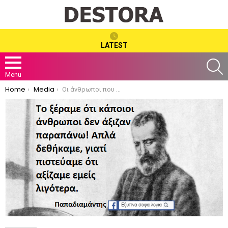
LATEST
S
Menu
You are here:
Home
Media
Οι άνθρωποι που σε πληγώνουν, δεν σου αξίζουν