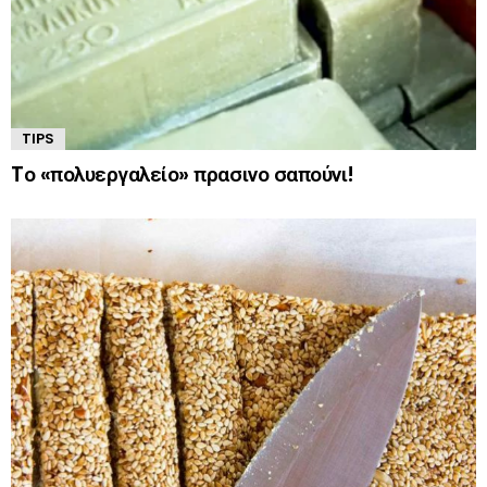
TIPS
Tο «πολυεργαλείο» πρασινο σαπούνι!