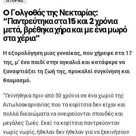
ΙΣΤΟΡΊΕΣ
O Γoλγoθάς της Νεκταρίας:
“Παντρεύτηκα στα 15 και 2 χρόνια
μετά, βρέθηκα χήρα και με ένα μωρό
στα χέρια”
Η εξομολόγηση μιας γυναίκας, που χήρεψε στα 17
της, μ’ ένα παιδί στην αγκαλιά και κατάφερε να
ξαναφτιάξει τη ζωή της, προκαλεί συγκίνηση και
θαυμασμό.
“Γεννήθηκα πριν από 50 χρόνια σε ένα χωριό της
Αιτωλοακαρνανίας που τα κopίτσια δεν είχαν και
πολλά δικαιώματα να ονειρεύονται σπουδές και
μεγάλες ζωές. Εκεί τα κopίτσια παντρεύονταν
νωρίς νωρίς, ήθελαν δεν ήθελαν για να ξεκινήσουν