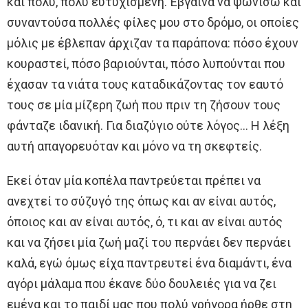
και πολύ, πολύ ευτυχισμένη. Έβγαινα να ψωνίσω και
συναντούσα πολλές φίλες μου στο δρόμο, οι οποίες
μόλις με έβλεπαν άρχιζαν τα παράπονα: πόσο έχουν
κουραστεί, πόσο βαριούνται, πόσο λυπούνται που
έχασαν τα νιάτα τους καταδικάζοντας τον εαυτό
τους σε μία μίζερη ζωή που πριν τη ζήσουν τους
φάνταζε ιδανική. Για διαζύγιο ούτε λόγος… Η λέξη
αυτή απαγορευόταν και μόνο να τη σκεφτείς.
Εκεί όταν μία κοπέλα παντρεύεται πρέπει να
ανεχτεί το σύζυγό της όπως και αν είναι αυτός,
όποιος και αν είναι αυτός, ό, τι και αν είναι αυτός
και να ζήσει μία ζωή μαζί του περνάει δεν περνάει
καλά, εγώ όμως είχα παντρευτεί ένα διαμάντι, ένα
αγόρι μάλαμα που έκανε δύο δουλειές για να ζει
εμένα και το παιδί μας που πολύ γρήγορα ήρθε στη