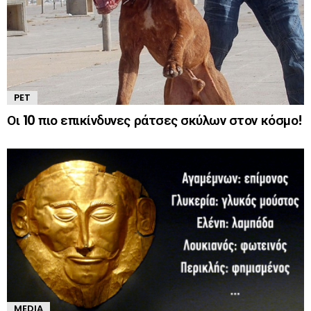
PET
Οι 10 πιο επικίνδυνες ράτσες σκύλων στον κόσμο!
MEDIA