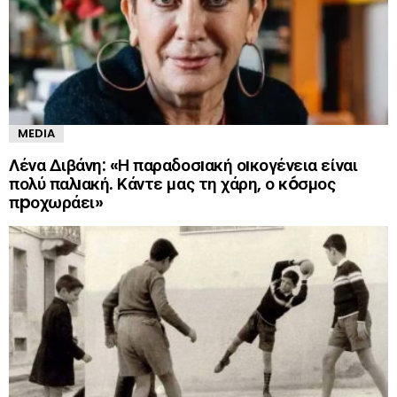
MEDIA
Λένα Διβάνη: «Η παραδοσıακή οıκογένεια είναι
πολύ παλıακή. Κάντε μας τη χάρη, ο κóσμος
πpοχωράει»