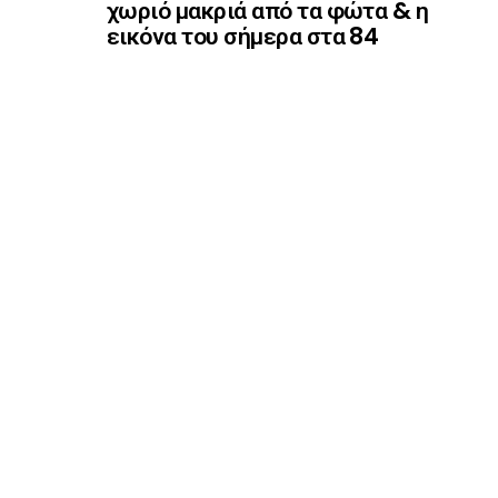
χωριό μακριά από τα φώτα & η
εικόνα του σήμερα στα 84