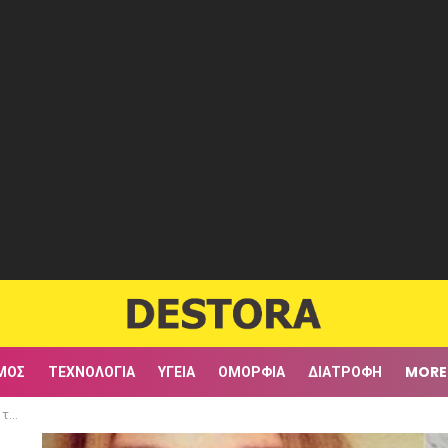
ΜΟΣ
ΤΕΧΝΟΛΟΓΊΑ
ΥΓΕΊΑ
ΟΜΟΡΦΙΆ
ΔΙΑΤΡΟΦΉ
MORE
υο!